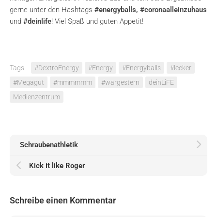
gerne unter den Hashtags
#energyballs, #coronaalleinzuhaus
und
#deinlife
! Viel Spaß und guten Appetit!
Tags:
#DextroEnergy
#Energy
#Energyballs
#lecker
#Megagut
#mmmmmm
#wargestern
deinLiFE
Medienzentrum
Schraubenathletik
Kick it like Roger
Schreibe einen Kommentar