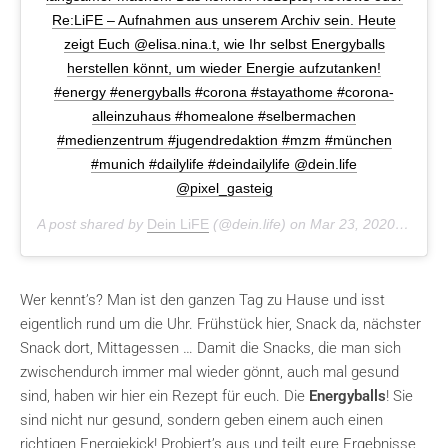
Re:LiFE – Aufnahmen aus unserem Archiv sein. Heute
zeigt Euch @elisa.nina.t, wie Ihr selbst Energyballs
herstellen könnt, um wieder Energie aufzutanken!
#energy #energyballs #corona #stayathome #corona-
alleinzuhaus #homealone #selbermachen
#medienzentrum #jugendredaktion #mzm #münchen
#munich #dailylife #deindailylife @dein.life
@pixel_gasteig
A post shared by
Dein LiFE
(@dein.life) on
Mar 23, 2020 at 6:47am PDT
Wer kennt’s? Man ist den ganzen Tag zu Hause und isst
eigentlich rund um die Uhr. Frühstück hier, Snack da, nächster
Snack dort, Mittagessen … Damit die Snacks, die man sich
zwischendurch immer mal wieder gönnt, auch mal gesund
sind, haben wir hier ein Rezept für euch. Die
Energyballs
! Sie
sind nicht nur gesund, sondern geben einem auch einen
richtigen Energiekick! Probiert’s aus und teilt eure Ergebnisse