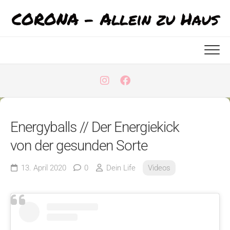
Skip
CORONA - Allein zu Haus
to
content
Energyballs // Der Energiekick
von der gesunden Sorte
13. April 2020
0
Dein Life
Videos