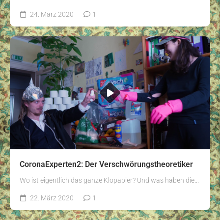
24. März 2020
1
CoronaExperten2: Der Verschwörungstheoretiker
Wo ist eigentlich das ganze Klopapier? Und was haben die...
22. März 2020
1