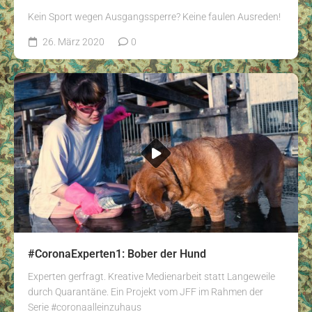
Kein Sport wegen Ausgangssperre? Keine faulen Ausreden!
26. März 2020
0
#CoronaExperten1: Bober der Hund
Experten gerfragt. Kreative Medienarbeit statt Langeweile
durch Quarantäne. Ein Projekt vom JFF im Rahmen der
Serie #coronaalleinzuhaus