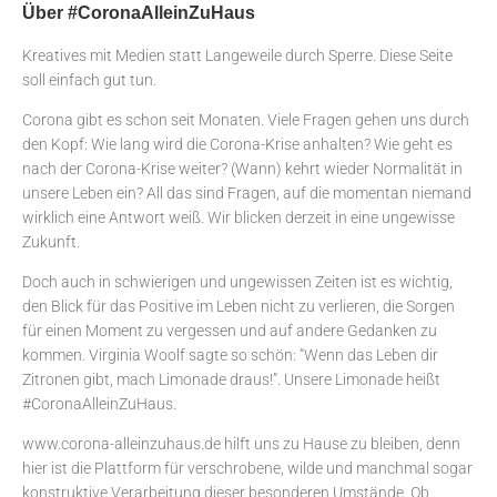
Über #CoronaAlleinZuHaus
Kreatives mit Medien statt Langeweile durch Sperre. Diese Seite
soll einfach gut tun.
Corona gibt es schon seit Monaten. Viele Fragen gehen uns durch
den Kopf: Wie lang wird die Corona-Krise anhalten? Wie geht es
nach der Corona-Krise weiter? (Wann) kehrt wieder Normalität in
unsere Leben ein? All das sind Fragen, auf die momentan niemand
wirklich eine Antwort weiß. Wir blicken derzeit in eine ungewisse
Zukunft.
Doch auch in schwierigen und ungewissen Zeiten ist es wichtig,
den Blick für das Positive im Leben nicht zu verlieren, die Sorgen
für einen Moment zu vergessen und auf andere Gedanken zu
kommen. Virginia Woolf sagte so schön: “Wenn das Leben dir
Zitronen gibt, mach Limonade draus!”. Unsere Limonade heißt
#CoronaAlleinZuHaus.
www.corona-alleinzuhaus.de hilft uns zu Hause zu bleiben, denn
hier ist die Plattform für verschrobene, wilde und manchmal sogar
konstruktive Verarbeitung dieser besonderen Umstände. Ob