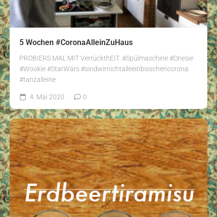
5 Wochen #CoronaAlleinZuHaus
PROBIERS MAL MIT VerrückthEIT. #Spülmaschine #Onesie
#Wookie #StarWars #sindwirnichtalleeinbisschencorona
#tanzalleine
4. Mai 2020
0