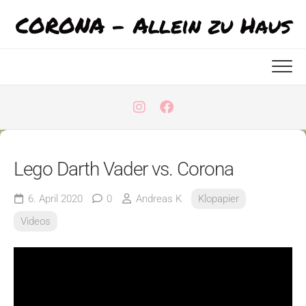
Skip
CORONA - Allein zu Haus
to
content
Lego Darth Vader vs. Corona
6. April 2020
0
Andreas K
Klopapier
Videos