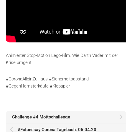
Animierter Stop-Motion Lego-Film. Wie Darth Vader mit der
Krise umgeht.
#CoronaAlleinZuHaus #Sicherheitsabstand
#GegenHamsterkäufe #Klopapier
Challenge #4 Mottochallenge
#Fotoessay Corona Tagebuch, 05.04.20