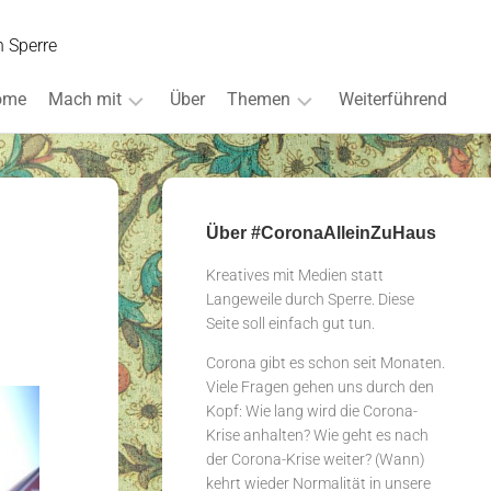
h Sperre
ome
Mach mit
Über
Themen
Weiterführend
Inspirationen
Alles
wie
immer
Über #CoronaAlleinZuHaus
Challenge
Kreatives mit Medien statt
Fotoessay
Langeweile durch Sperre. Diese
Seite soll einfach gut tun.
Games
Klopapier
Corona gibt es schon seit Monaten.
Viele Fragen gehen uns durch den
Lächelsafari
Kopf: Wie lang wird die Corona-
Krise anhalten? Wie geht es nach
Langeweile
der Corona-Krise weiter? (Wann)
Profis
kehrt wieder Normalität in unsere