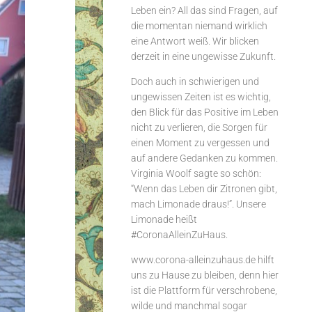
Leben ein? All das sind Fragen, auf
Quarantäne
die momentan niemand wirklich
eine Antwort weiß. Wir blicken
derzeit in eine ungewisse Zukunft.
Doch auch in schwierigen und
ungewissen Zeiten ist es wichtig,
den Blick für das Positive im Leben
nicht zu verlieren, die Sorgen für
einen Moment zu vergessen und
auf andere Gedanken zu kommen.
Virginia Woolf sagte so schön:
“Wenn das Leben dir Zitronen gibt,
mach Limonade draus!”. Unsere
Limonade heißt
#CoronaAlleinZuHaus.
www.corona-alleinzuhaus.de hilft
uns zu Hause zu bleiben, denn hier
ist die Plattform für verschrobene,
wilde und manchmal sogar