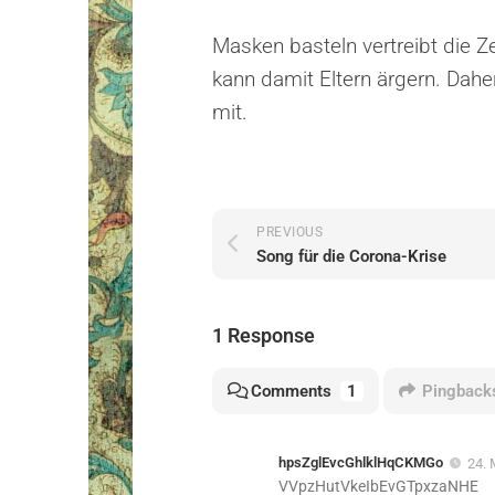
Masken basteln vertreibt die Z
kann damit Eltern ärgern. Da
mit.
PREVIOUS
Song für die Corona-Krise
1 Response
Comments
1
Pingback
hpsZglEvcGhlklHqCKMGo
24. 
VVpzHutVkeIbEvGTpxzaNHE