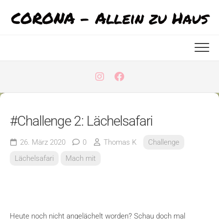
Skip
CORONA - Allein zu Haus
to
content
#Challenge 2: Lächelsafari
26. März 2020
0
Thomas K
Challenge
Lächelsafari
Mach mit
Heute noch nicht angelächelt worden? Schau doch mal