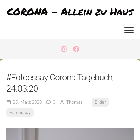
Skip
CORONA - Allein zu Haus
to
content
#Fotoessay Corona Tagebuch,
24.03.20
25. März 2020
0
Thomas K
Bilder
Fotoessay