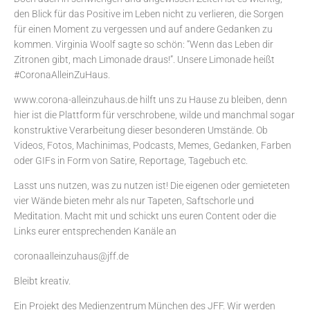
den Blick für das Positive im Leben nicht zu verlieren, die Sorgen
für einen Moment zu vergessen und auf andere Gedanken zu
kommen. Virginia Woolf sagte so schön: “Wenn das Leben dir
Zitronen gibt, mach Limonade draus!”. Unsere Limonade heißt
#CoronaAlleinZuHaus.
www.corona-alleinzuhaus.de hilft uns zu Hause zu bleiben, denn
hier ist die Plattform für verschrobene, wilde und manchmal sogar
konstruktive Verarbeitung dieser besonderen Umstände. Ob
Videos, Fotos, Machinimas, Podcasts, Memes, Gedanken, Farben
oder GIFs in Form von Satire, Reportage, Tagebuch etc.
Lasst uns nutzen, was zu nutzen ist! Die eigenen oder gemieteten
vier Wände bieten mehr als nur Tapeten, Saftschorle und
Meditation. Macht mit und schickt uns euren Content oder die
Links eurer entsprechenden Kanäle an
coronaalleinzuhaus@jff.de
Bleibt kreativ.
Ein Projekt des
Medienzentrum München
des JFF. Wir werden