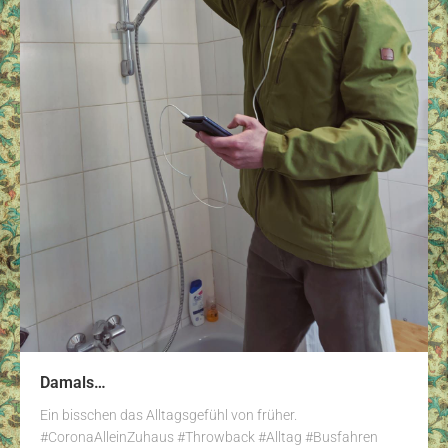
Damals…
Ein bisschen das Alltagsgefühl von früher.
#CoronaAlleinZuhaus #Throwback #Alltag #Busfahren